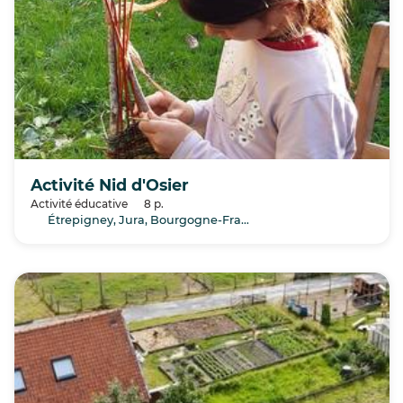
Activité Nid d'Osier
Activité éducative
8 p.
Étrepigney, Jura, Bourgogne-Franche-Comté