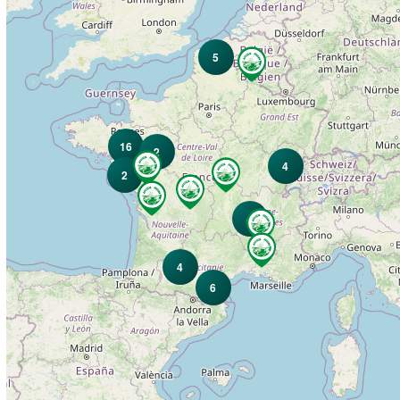
5
16
2
4
2
4
4
6