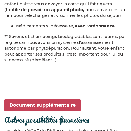
enfant puisse vous envoyer la carte qu'il fabriquera.
et la résolution de conflit gagnant-gagnant seront
(
Inutile de prévoir un appareil photo,
nous enverrons un
mises en avant. Enfin, un bilan est prévu en fin de
lien pour télécharger et visionner les photos du séjour)
séjour où chacun pourra s’exprimer sur ce qu’il aura
ou non aimé et appris, sans jugement de l’autre.
Médicaments si nécessaire,
avec l'ordonnance
Possibilité de venir découvrir le gîte lors des
«portes ouvertes»qui sont programmés deux ou
** Savons et shampoings biodégradables sont fournis par
trois fois dans l'année. Cela permet aux parents et
le gîte car nous avons un système d’assainissement
aux enfants d'être rassurés et de pouvoir plus
autonome par phytoépuration. Pour autant, votre enfant
facilement se projeter dans le séjour.
peut apporter ses produits si c'est important pour lui ou
si nécessité (démêlant...).
Document supplémentaire
autres possibilités financières
Les aides VACAF du Rhône et de la Loire peuvent être