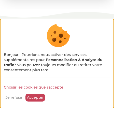
on se présente
Bonjour ! Pourrions-nous activer des services
supplémentaires pour
Personnalisation & Analyse du
trafic
? Vous pouvez toujours modifier ou retirer votre
×
🌻 En pleine métamorphose
consentement plus tard.
🚜
Choisir les cookies que j'accepte
Notre site se refait une beauté !
Quelques petits ajustements sont en cours, merci
Je refuse
Accepter
pour votre patience et votre bienveillance...