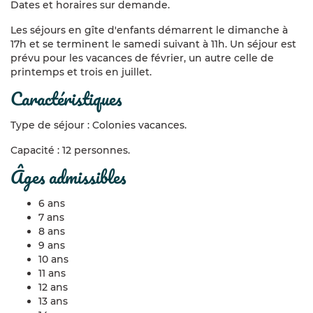
Dates et horaires sur demande.
Bricolage
(perles rocailles, peinture sur soie, sable coloré,
origami, fuseau de lavande, papier recyclé, plâtre,
Les séjours en gîte d'enfants démarrent le dimanche à
bougies, laine feutrée, rotin, stéatite…)
17h et se terminent le samedi suivant à 11h. Un séjour est
prévu pour les vacances de février, un autre celle de
Animaux
(nourrir, prendre soin et câliner l'âne Kirikou, les
printemps et trois en juillet.
trois agneaux et la brebis, les poules, coqs, canes, lapines
caractéristiques
et cobaye
s)
Temps calmes
(bibiothèque, coloriages mandalas,
Type de séjour : Colonies vacances.
puzzles, casse-tête)
Capacité : 12 personnes.
Temps libres (
jeux de construction en bois, jeux de
âges admissibles
société à l'intérieur ; cabanes, grands jeux en bois, terrain
de jeux à l'extérieur)
6 ans
Veillées
(Colin-Maillard déguisé, cache-cache, jeux
7 ans
coopératifs de table, Tiers-Mondopoly, mimes, Loup
8 ans
Garou...)
9 ans
10 ans
11 ans
12 ans
13 ans