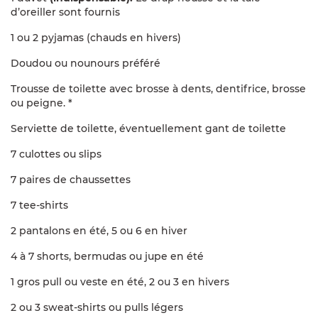
chaque semaine.
d’oreiller sont fournis
Il pourra être en lien direct avec l’écologie tels que les
1 ou 2 pyjamas (chauds en hivers)
énergies renouvelables, les déchets, l’eau, l’éco-
construction; les petites bêtes du jardin... Le rapport
Doudou ou nounours préféré
pourra également être indirect tel le thème des Indiens
Trousse de toilette avec brosse à dents, dentifrice, brosse
pour aborder leur mode de vie respectueux de la terre et
ou peigne. *
des animaux, ou une activité manuelle réalisée à partir de
matériaux naturels : la poterie avec entre autres la terre
Serviette de toilette, éventuellement gant de toilette
glaise du jardin, la vannerie de rotin mais aussi d’osier
récolté sur place…
7 culottes ou slips
Ce thème est annoncé dans le programme. Un temps
7 paires de chaussettes
d'activité au moins y est consacré chaque jour et permet
ainsi d’approfondir le sujet.
7 tee-shirts
3) Apprendre à écouter et respecter soi-même et les
2 pantalons en été, 5 ou 6 en hiver
autres, pour pouvoir écouter et respecter la nature.
4 à 7 shorts, bermudas ou jupe en été
Respect du rythme de vie de chacun : les séjours
sont programmés par tranche d’âge pour mieux
1 gros pull ou veste en été, 2 ou 3 en hivers
correspondre aux besoins spécifiques. À l’intérieur
2 ou 3 sweat-shirts ou pulls légers
de chaque séjour sont discutés ensemble les