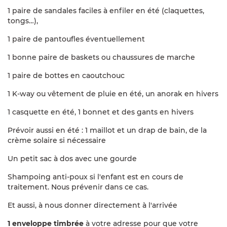
horaires de lever, de coucher, les temps d’activités
1 paire de sandales faciles à enfiler en été (claquettes,
et les temps libres, avec modulation possible pour
tongs…),
chaque enfant (lever échelonné jusqu’à l’horaire
fixé par le groupe, certaines activités facultatives…).
1 paire de pantoufles éventuellement
Respect de la différence : intégration d’enfants
souffrant de handicap physique, mental ou social
1 bonne paire de baskets ou chaussures de marche
en étant particulièrement attentif à leur bien-être
et à ceux des autres enfants. Là encore des temps
1 paire de bottes en caoutchouc
seront prévus si nécessaire pour parler des
1 K-way ou vêtement de pluie en été, un anorak en hivers
difficultés et pour trouver ensemble des règles de
conduite pour mieux vivre ensemble.
1 casquette en été, 1 bonnet et des gants en hivers
Mise à disposition de nombreux jeux coopératifs
(jeux de plateaux, parachute…)
Prévoir aussi en été : 1 maillot et un drap de bain, de la
Apprentissage de la prise de décisions collective où
crème solaire si nécessaire
l’écoute des envies et besoins de chacun permettra
d’établir le programme du séjour à partir du thème
Un petit sac à dos avec une gourde
établi à l’avance mais aussi à partir d’une liste
d’activités variées. Une attention particulière sera
Shampoing anti-poux
si l'enfant est en cours de
portée aux demandes minoritaires pour que celles-
traitement. Nous prévenir dans ce cas.
ci soient également prises en compte.
Et aussi, à nous donner directement à l'arrivée
Gestion de la vie de groupe avec règles décidées
collectivement puis réunions de régulation en
1 enveloppe timbrée
à votre adresse pour que votre
cours de séjour si nécessaire où là encore l’écoute