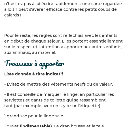
Énergie : l’eau chaude sanitaire est fournie par un
n’hésitez pas à lui écrire rapidement : une carte regardée
capteur solaire et l’électricité en partie par des
à loisir peut s'avérer efficace contre les petits coups de
panneaux photovoltaïques.
cafards !
Eau : la récupération de l'eau de pluie, l'utilisation de
produits d’hygiène et d’entretien totalement
biodégradables, l'assainissement par phyto-
Pour le reste, les règles sont réfléchies avec les enfants
épuration, les toilettes sèches à l'extérieur
en début de chaque séjour. Elles portent essentiellement
montrent le souci constant d’éviter le gaspillage et
sur le respect et l'attention à apporter aux autres enfants,
la pollution de l'eau.
aux animaux, au matériel.
Déchets : ceux-ci sont limités au maximum en
trousseau à apporter
proscrivant le suremballage, en privilégiant le fait
maison et les emballages réutilisables et en triant
avec soin. Les fermentescibles sont donnés aux
Liste donnée à titre indicatif
animaux de basse-cour.
- Évitez de mettre des vêtements neufs ou de valeur.
Ainsi, ce cadre de vie dans lequel les enfants évolueront
durant leur séjour susciteront les échanges et
- Il est conseillé de marquer le linge, en particulier les
favoriseront la mise en pratique de comportements plus
serviettes et gants de toilette qui se ressemblent
« écocitoyens »
tant (par exemple avec un stylo sur l’étiquette)
1 grand sac pour le linge sale
2) Aborder un thème environnemental, différent
1 duvet
(indispensable).
Le drap housse et la taie