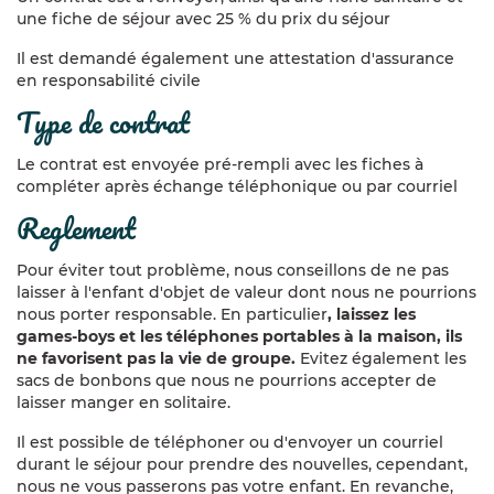
d’écocitoyens.
une fiche de séjour avec 25 % du prix du séjour
Pou
r y parvenir, les moyens s’articulent autour de trois
Il est demandé également une attestation d'assurance
grands axes :
en responsabilité civile
type de contrat
1
) Partager le quotidien d’une famille qui s’efforce de
mettre en pratique les notions de respect de
l’environnement :
Le contrat est envoyée pré-rempli avec les fiches à
compléter après échange téléphonique ou par courriel
Alimentation : les légumes du potager familial, non
reglement
traités, sont privilégiés et à défaut des légumes de
saisons et de proximité. Le reste de la nourriture
sera majoritairement de qualité biologique et
Pour éviter tout problème, nous conseillons de ne pas
végétarienne. Pour autant l’équilibre alimentaire
laisser à l'enfant d'objet de valeur dont nous ne pourrions
est respecté, il est d’ailleurs vérifié par une
nous porter responsable. En particulier
, laissez les
diététicienne diplômée d’état.
games-boys et les téléphones portables à la maison, ils
Habitat : l’ancienne ferme a été rénovée avec des
ne favorisent pas la vie de groupe.
Evitez également les
matériaux naturels et sains. L’espace jeux extérieur
sacs de bonbons que nous ne pourrions accepter de
est aménagé également en grande partie de
laisser manger en solitaire.
matériaux naturels (cabane en pisé et bois cordé,
tipi dont les perches en bambou servent de tuteurs
Il est possible de téléphoner ou d'envoyer un courriel
aux plantes grimpantes…). Le terrain est bordé de
durant le séjour pour prendre des nouvelles, cependant,
haies bocagères et d’un ruisseau.
nous ne vous passerons pas votre enfant. En revanche,