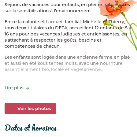
Séjours de vacances pour enfants, en pleine nature, axés
sur la sensibilisation à l'environnement
Entre la colonie et l'accueil familial, Michelle et Thierry,
tous deux titulaires du DEFA, accueillent 12 enfants de 5 à
16 ans pour des vacances ludiques et enrichissantes, en
s'attachant à respecter les goûts, besoins et
compétences de chacun.
Les enfants sont logés dans une ancienne ferme en pisé
et aussi en été sous tentes inuits, avec une nourriture
essentiellement bio, locale et végétarienne..
Un thème et une tranche d'âge est défini pour chaque
séjour. Les autres activités sont choisies sur place par
Lire plus
l'ensemble du groupe, par exemple :
Cuisine
(pain au levain, pizza, glace, plats à partir de
Voir les photos
plantes sauvages…)
Plein air (
promenades avec notre âne, grands jeux
dates et horaires
coopératifs, jeux d'eau, balade au clair de lune, grands
jeux nature...)