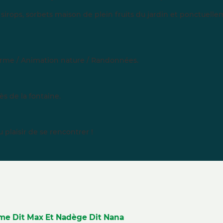
, sirops, sorbets maison de plein fruits du jardin et ponctuell
ferme / Animation nature / Randonnées.
s de la fontaine.
 plaisir de se rencontrer !
ime Dit Max Et Nadège Dit Nana