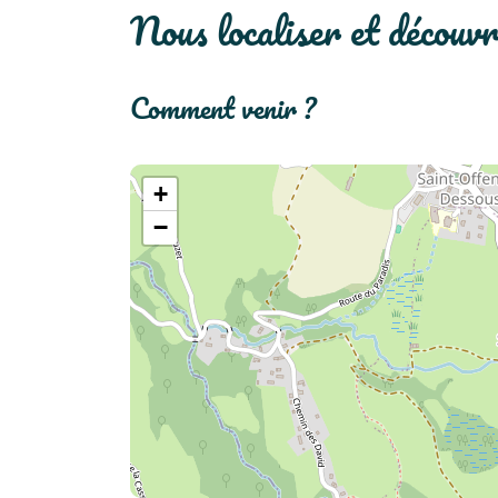
nous localiser et découv
comment venir ?
+
−