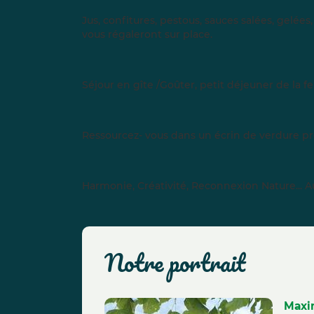
Jus, confitures, pestous, sauces salées, gelées
vous régaleront sur place.
Séjour en gîte /Goûter, petit déjeuner de la 
Ressourcez- vous dans un écrin de verdure prè
Harmonie, Créativité, Reconnexion Nature... Au
notre portrait
Max