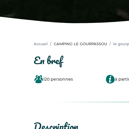
Accueil
CAMPING LE GOURPASSOU
le gour
en bref
120 personnes
à parti
description