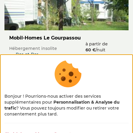
Mobil-Homes Le Gourpassou
à partir de
Hébergement insolite
60 €
/nuit
Bor-et-Bar
loisirs et activités disponibles
Bonjour ! Pourrions-nous activer des services
supplémentaires pour
Personnalisation & Analyse du
Découverte des activités de la ferme
trafic
? Vous pouvez toujours modifier ou retirer votre
×
🌻 En pleine métamorphose
sur place
consentement plus tard.
🚜
Jeux pour enfants