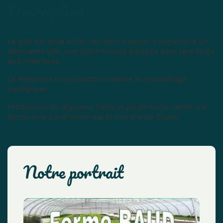
description
Le gîte est situé au 1er de notre maison. Il comprend un
salon avec télé, une cuisine toute équipée avec lave-linge
et 2 chambres.
La ferme est en production laitière et maraîchage
biologique.
Production de légumes, fruits et jus de fruits, vente à la
ferme et le lundi matin sur le marché de Cluses.
notre portrait