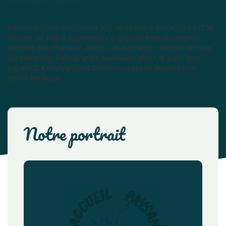
Réservation uniquement par téléphone au 04.68.04.17.98
Ouvert de mai à septembre 6 grands emplacements
Accueil des chevaux, ânes... Ceux-ci sont clôturés le long
du camping. Parc gratuit, abreuvoir dans le parc, foin
payant 3 €/nuit/animal Chiens acceptés attachés ou
tenus en laisse
notre portrait