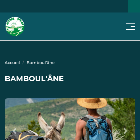
Men
NOS
JE CHERCHE...
NOTRE RÉSEAU
ACTUS
Accueil
Bamboul'âne
BAMBOUL'ÂNE
Previous
Next