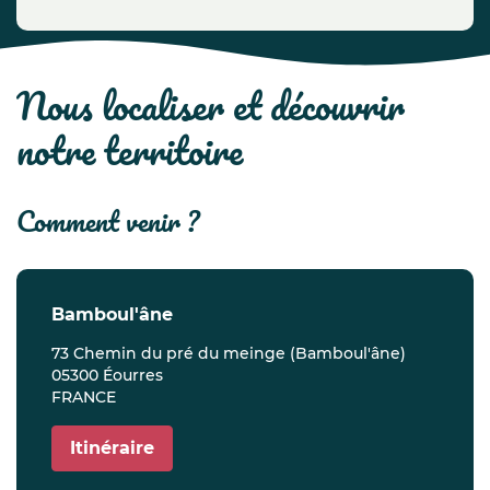
nous localiser et découvrir
notre territoire
comment venir ?
bamboul'âne
73 Chemin du pré du meinge (Bamboul'âne)
05300 Éourres
FRANCE
Itinéraire