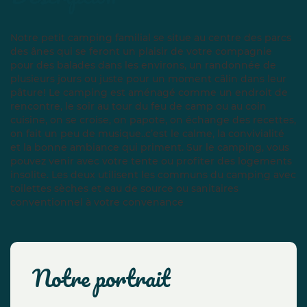
Notre petit camping familial se situe au centre des parcs
des ânes qui se feront un plaisir de votre compagnie
pour des balades dans les environs, un randonnée de
plusieurs jours ou juste pour un moment câlin dans leur
pâture! Le camping est aménagé comme un endroit de
rencontre, le soir au tour du feu de camp ou au coin
cuisine, on se croise, on papote, on échange des recettes,
on fait un peu de musique..c’est le calme, la convivialité
et la bonne ambiance qui priment. Sur le camping, vous
pouvez venir avec votre tente ou profiter des logements
insolite. Les deux utilisent les communs du camping avec
toilettes sèches et eau de source ou sanitaires
conventionnel à votre convenance
notre portrait