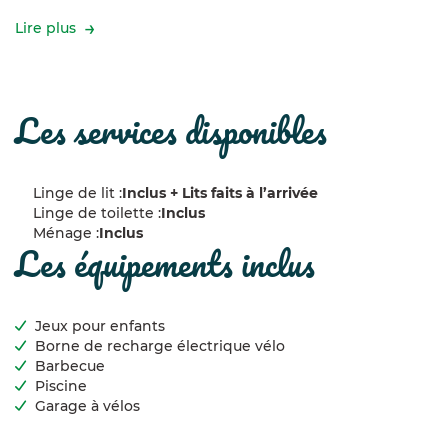
yoga...), un espace ouvert de 165 m2 (jeux, fêtes,
expositions...).
Lire plus
En extérieur, terrain de boules, espace piquenique, BBQ,
piscine en été....
les services disponibles
Linge de lit :
Inclus + Lits faits à l’arrivée
Linge de toilette :
Inclus
Ménage :
Inclus
les équipements inclus
Jeux pour enfants
Borne de recharge électrique vélo
Barbecue
Piscine
Garage à vélos