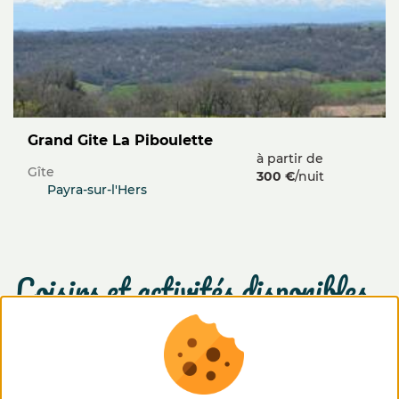
Grand Gite La Piboulette
à partir de
Gîte
300 €
/nuit
Payra-sur-l'Hers
loisirs et activités disponibles
Découverte des activités de la ferme
sur place