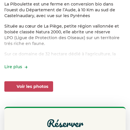
La Piboulette est une ferme en conversion bio dans
l’ouest du Département de l’Aude, à 10 Km au sud de
Castelnaudary, avec vue sur les Pyrénées
Située au cœur de La Piège, petite région vallonnée et
boisée classée Natura 2000, elle abrite une réserve
LPO (Ligue de Protection des Oiseaux) sur un territoire
trés riche en faune.
Sur ce domaine de 32 hectare dédié à l'agriculture, la
découverte, la détente et l’accueil d’événements (festifs
ou professionnels) nous vous proposons
Lire plus
-un
grand gite
(6 chambres dont une accessible PMR / 12
à 15 personnes) situé dans le corps d’une
Voir les photos
ferme traditionnelle audoise,
-Une tiny house (2 personnes)
-une
roulotte
(2 personnes),
réserver
-Deux
véritables yourtes mongoles
(20 et 27 m²) pour 2
et 3 personnes