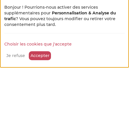
Bonjour ! Pourrions-nous activer des services
Randonnées ou promenades pédestres
supplémentaires pour
Personnalisation & Analyse du
sur place
trafic
? Vous pouvez toujours modifier ou retirer votre
×
🌻 En pleine métamorphose
consentement plus tard.
Activités équestres
🚜
6.0 km
Choisir les cookies que j'accepte
Notre site se refait une beauté !
Quelques petits ajustements sont en cours, merci
Je refuse
Accepter
pour votre patience et votre bienveillance...
Pêche
8.0 km
Activités nautiques
8.0 km
Jeux pour enfants
13.0 km