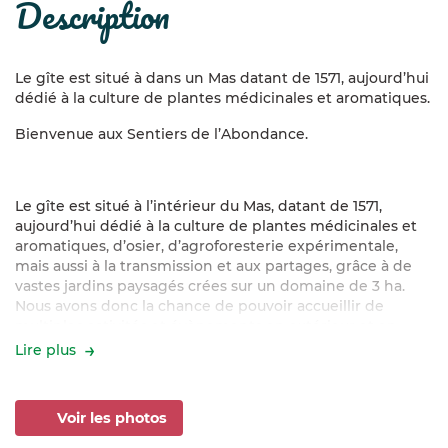
description
Le gîte est situé à dans un Mas datant de 1571, aujourd’hui
dédié à la culture de plantes médicinales et aromatiques.
Bienvenue aux Sentiers de l’Abondance.
Le gîte est situé à l’intérieur du Mas, datant de 1571,
aujourd’hui dédié à la culture de plantes médicinales et
aromatiques, d’osier, d’agroforesterie expérimentale,
mais aussi à la transmission et aux partages, grâce à de
vastes jardins paysagés crées sur un domaine de 3 ha.
Nous avons donc la chance de pouvoir accueillir de
multiples activités et évènements en extérieur et en
intérieur.
Lire plus
Le gîte est naturellement climatisé, de part l’épaisseur de
Voir les photos
ses murs. Bien que rustique, il dispose de tout le confort