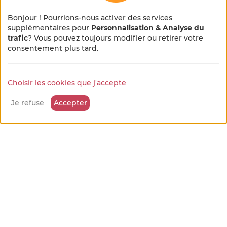
Bonjour ! Pourrions-nous activer des services
supplémentaires pour
Personnalisation & Analyse du
Heure d'arrivée : 16:00
trafic
? Vous pouvez toujours modifier ou retirer votre
×
🌻 En pleine métamorphose
consentement plus tard.
Heure de départ : 11:00
🚜
Animaux : Non autorisé
Choisir les cookies que j'accepte
Notre site se refait une beauté !
Quelques petits ajustements sont en cours, merci
Tabac autorisé
Je refuse
Accepter
pour votre patience et votre bienveillance...
Fête et soirée à voir avec le propriétaire
nos tarifs
promotions pouvant s'appliquer
10% de réduction à partir de 7 nuits consécutives.