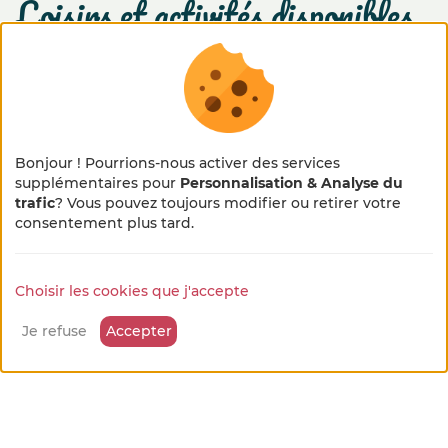
loisirs et activités disponibles
Randonnées ou promenades vélo
sur place
Bonjour ! Pourrions-nous activer des services
Randos Paysannes Accueil Paysan
supplémentaires pour
Personnalisation & Analyse du
sur place
trafic
? Vous pouvez toujours modifier ou retirer votre
×
🌻 En pleine métamorphose
consentement plus tard.
Parc Régional ou National
🚜
sur place
Choisir les cookies que j'accepte
Notre site se refait une beauté !
Quelques petits ajustements sont en cours, merci
Je refuse
Accepter
pour votre patience et votre bienveillance...
Randonnées ou promenades pédestres
sur place
Hébergement d’étape de GR
sur place