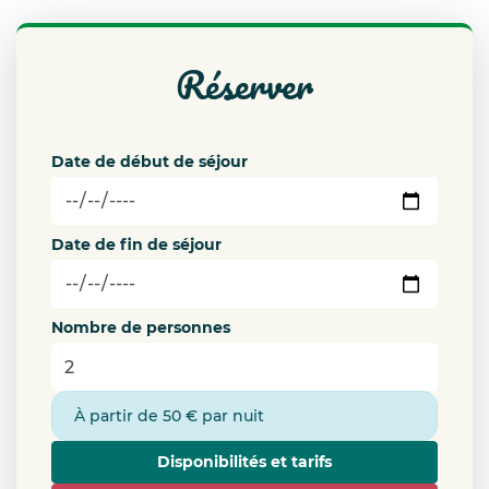
exploitation agricole que nous avons reprise en juin
2022!
réserver
Ce qui signifie que c’est un lieu qui vit tout au long de
l’année en fonction de notre activité maraîchère.
N’hésitez pas à venir nous rencontrer pour échanger,
partager,… nous adorons faire découvrir notre métier!
Date de début de séjour
De plus, le Petit Chalet est équipé d’un système naturel
Date de fin de séjour
d’assainissement des eaux.
Pour le bon fonctionnement et pour préserver la
végétation qui bénéficiera de l’eau nous demandons
Nombre de personnes
d’utiliser des cosmétiques ayant le label ECOCERT.
Si vous n’en possédez pas, nous avons mis à disposition:
gel douche/shampooing, dentifrice, savon pour les mains
et liquide vaisselle.
À partir de 50 € par nuit
Merci d’y être attentif.
Disponibilités et tarifs