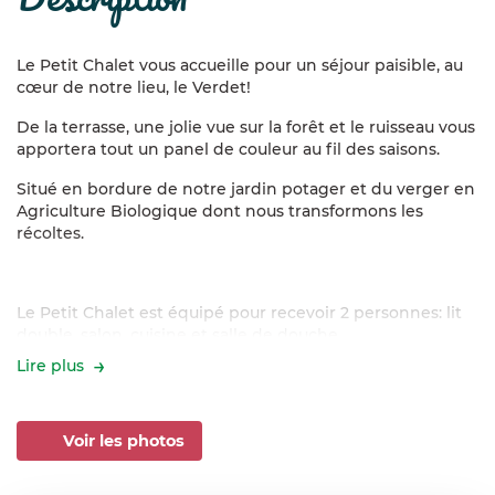
Le Petit Chalet vous accueille pour un séjour paisible, au
cœur de notre lieu, le Verdet!
De la terrasse, une jolie vue sur la forêt et le ruisseau vous
apportera tout un panel de couleur au fil des saisons.
Situé en bordure de notre jardin potager et du verger en
Agriculture Biologique dont nous transformons les
récoltes.
Le Petit Chalet est équipé pour recevoir 2 personnes: lit
double, salon, cuisine et salle de douche.
Lire plus
Attention: pas de fourniture de draps et de linge de
toilette!
Voir les photos
En venant au Petit Chalet, vous serez au cœur de notre