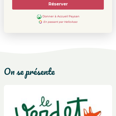
Réserver
Donner à Accueil Paysan
En passant par HelloAsso
on se présente