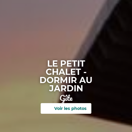
LE PETIT
CHALET -
DORMIR AU
JARDIN
Gîte
Voir les photos