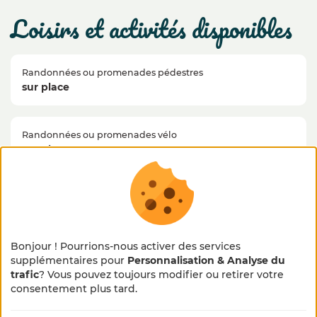
loisirs et activités disponibles
Randonnées ou promenades pédestres
sur place
Randonnées ou promenades vélo
sur place
Piscine - Espace balnéo - Thermes
4.0 km
Bonjour ! Pourrions-nous activer des services
supplémentaires pour
Personnalisation & Analyse du
Activités sportives
10.0 km
trafic
? Vous pouvez toujours modifier ou retirer votre
×
🌻 En pleine métamorphose
consentement plus tard.