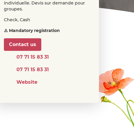
individuelle. Devis sur demande pour
groupes.
Check, Cash
⚠️ Mandatory registration
Contact us
07 71 15 83 31
07 71 15 83 31
Website