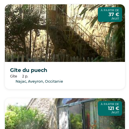
À PARTIR DE
37 €
/NUIT
Gîte du puech
Gîte
2 p.
Najac, Aveyron, Occitanie
À PARTIR DE
121 €
/NUIT