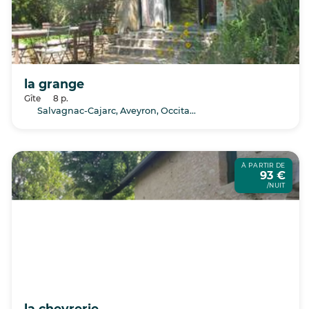
la grange
Gîte
8 p.
Salvagnac-Cajarc, Aveyron, Occitanie
À PARTIR DE
93 €
/NUIT
la chevrerie