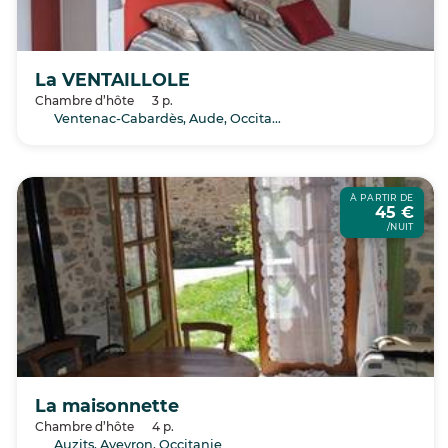
La VENTAILLOLE
Chambre d’hôte
3 p.
Ventenac-Cabardès, Aude, Occitanie
À PARTIR DE
45 €
/NUIT
La maisonnette
Chambre d’hôte
4 p.
Auzits, Aveyron, Occitanie