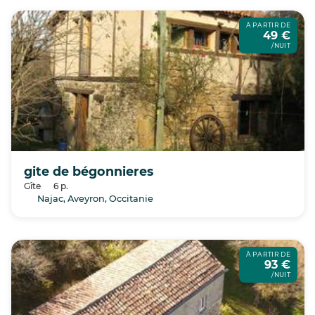
À PARTIR DE
49 €
/NUIT
gite de bégonnieres
Gîte
6 p.
Najac, Aveyron, Occitanie
À PARTIR DE
93 €
/NUIT