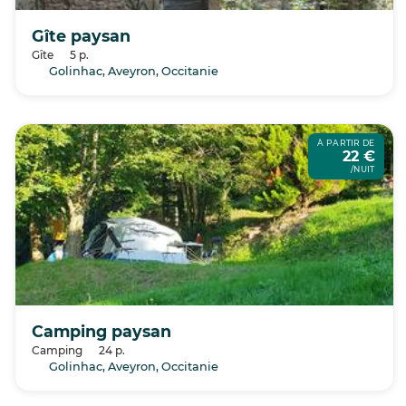
Gîte paysan
Gîte
5 p.
Golinhac, Aveyron, Occitanie
À PARTIR DE
22 €
/NUIT
Camping paysan
Camping
24 p.
Golinhac, Aveyron, Occitanie