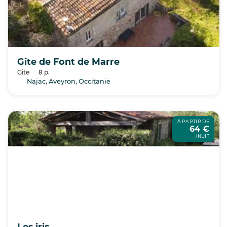
Gîte de Font de Marre
Gîte
8 p.
Najac, Aveyron, Occitanie
À PARTIR DE
64 €
/NUIT
Les iris