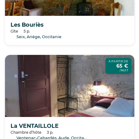
Les Bouriès
Gîte
5 p.
Seix, Ariège, Occitanie
À PARTIR DE
65 €
/NUIT
La VENTAILLOLE
Chambre d’hôte
3 p.
Ventenac-Cabardès, Aude, Occitanie