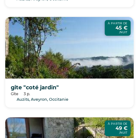
À PARTIR DE
45 €
/NUIT
gite "coté jardin"
Gîte
3 p.
Auzits, Aveyron, Occitanie
À PARTIR DE
49 €
/NUIT