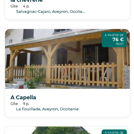
Gîte
4 p.
Salvagnac-Cajarc, Aveyron, Occitanie
À PARTIR DE
76 €
/NUIT
A Capella
Gîte
9 p.
La Fouillade, Aveyron, Occitanie
À PARTIR DE