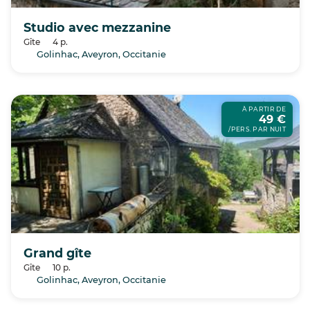
Studio avec mezzanine
Gîte
4 p.
Golinhac, Aveyron, Occitanie
À PARTIR DE
49 €
/PERS. PAR NUIT
Grand gîte
Gîte
10 p.
Golinhac, Aveyron, Occitanie