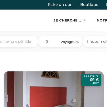
Faire un don
Boutique
JE CHERCHE...
NOTR
Prix par nui
Voyageurs
À PARTIR DE
65 €
/NUIT