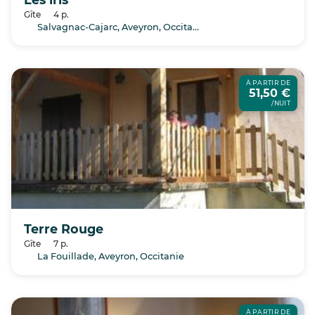
Gîte
4 p.
Salvagnac-Cajarc, Aveyron, Occitanie
À PARTIR DE
51,50 €
/NUIT
Terre Rouge
Gîte
7 p.
La Fouillade, Aveyron, Occitanie
À PARTIR DE