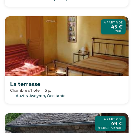
À PARTIR DE
45 €
/NUIT
La terrasse
Chambre d’hôte
5 p.
Auzits, Aveyron, Occitanie
À PARTIR DE
49 €
/PERS. PAR NUIT