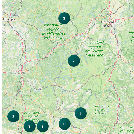
3
2
6
2
3
3
3