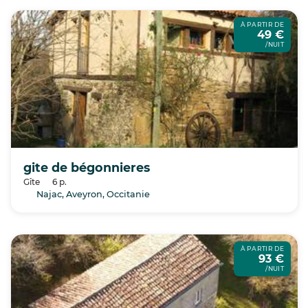
À PARTIR DE
49 €
/NUIT
gite de bégonnieres
Gîte
6 p.
Najac, Aveyron, Occitanie
À PARTIR DE
93 €
/NUIT