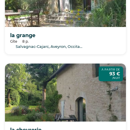
la grange
Gîte
8 p.
Salvagnac-Cajarc, Aveyron, Occitanie
À PARTIR DE
93 €
/NUIT
la chevrerie