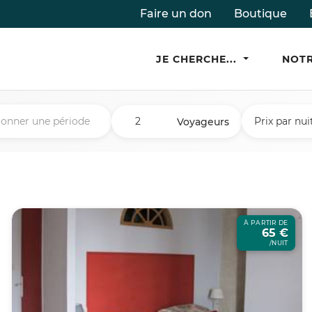
Faire un don
Boutique
JE CHERCHE...
NOTR
Prix par nui
Voyageurs
À PARTIR DE
65 €
/NUIT