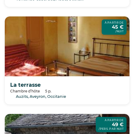
À PARTIR DE
45 €
/NUIT
La terrasse
Chambre d’hôte
5 p.
Auzits, Aveyron, Occitanie
À PARTIR DE
49 €
/PERS. PAR NUIT