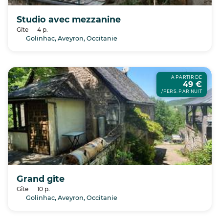
Studio avec mezzanine
Gîte
4 p.
Golinhac, Aveyron, Occitanie
À PARTIR DE
49 €
/PERS. PAR NUIT
Grand gîte
Gîte
10 p.
Golinhac, Aveyron, Occitanie