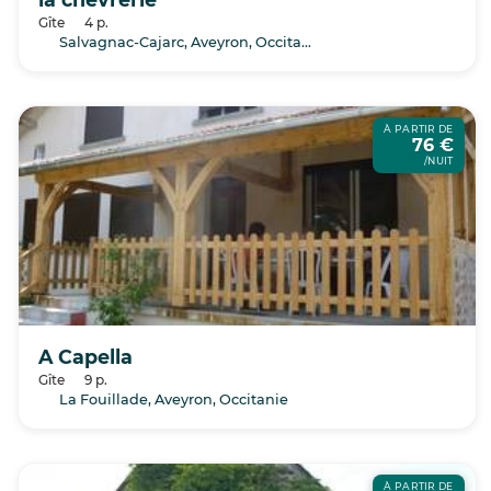
Gîte
4 p.
Salvagnac-Cajarc, Aveyron, Occitanie
À PARTIR DE
76 €
/NUIT
A Capella
Gîte
9 p.
La Fouillade, Aveyron, Occitanie
À PARTIR DE