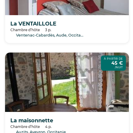
La VENTAILLOLE
Chambre d’hôte
3 p.
Ventenac-Cabardès, Aude, Occitanie
À PARTIR DE
45 €
/NUIT
La maisonnette
Chambre d’hôte
4 p.
Auzits, Aveyron, Occitanie