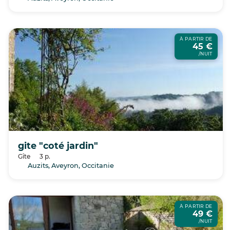
À PARTIR DE
45 €
/NUIT
gite "coté jardin"
Gîte
3 p.
Auzits, Aveyron, Occitanie
À PARTIR DE
49 €
/NUIT