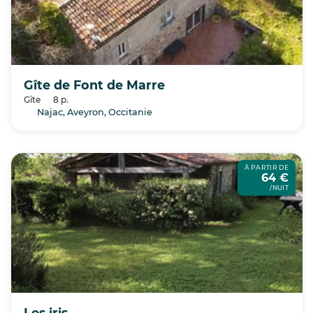
Gîte de Font de Marre
Gîte
8 p.
Najac, Aveyron, Occitanie
À PARTIR DE
64 €
/NUIT
Les iris