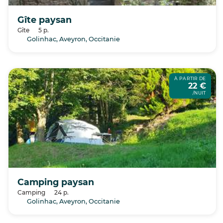
Gîte paysan
Gîte
5 p.
Golinhac, Aveyron, Occitanie
À PARTIR DE
22 €
/NUIT
Camping paysan
Camping
24 p.
Golinhac, Aveyron, Occitanie