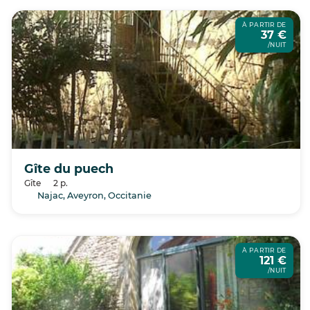
À PARTIR DE
37 €
/NUIT
Gîte du puech
Gîte
2 p.
Najac, Aveyron, Occitanie
À PARTIR DE
121 €
/NUIT