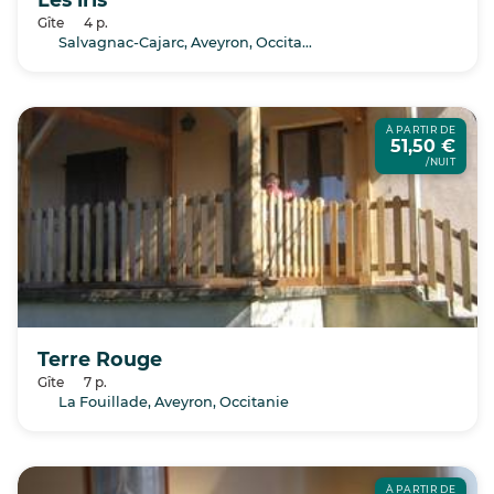
Gîte
4 p.
Salvagnac-Cajarc, Aveyron, Occitanie
À PARTIR DE
51,50 €
/NUIT
Terre Rouge
Gîte
7 p.
La Fouillade, Aveyron, Occitanie
À PARTIR DE