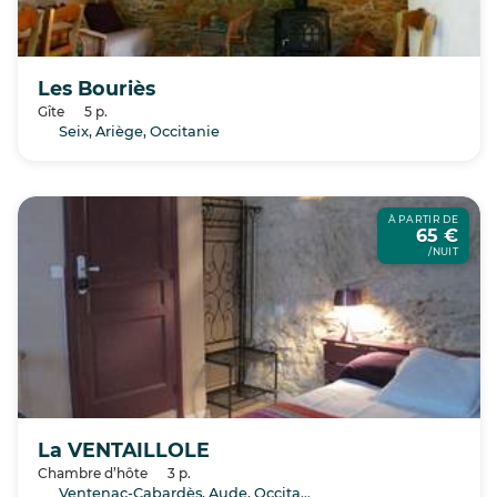
Les Bouriès
Gîte
5 p.
Seix, Ariège, Occitanie
À PARTIR DE
65 €
/NUIT
La VENTAILLOLE
Chambre d’hôte
3 p.
Ventenac-Cabardès, Aude, Occitanie