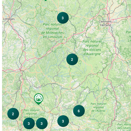
3
2
6
2
3
3
3